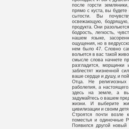
после горсти земляники
прямо с куста, вы будете
сытости. Вы почувств
освежающую, бодрящую,
продукта. Они разольются
бодрость, легкость, чув
нашем языке, засорен
ощущения, но в ведрусск
нем было 47. Словно сам
вольется в вас такой жив
смысле слова начнете пр
разгладится, морщинки и
заблестят жизненной сил
ваше сердце и душу, и пой
Отца. Не религиозных
раболепия, а настоящего
здесь на земле, а вы
задумайтесь о вашем пред
жизни. И выберите жиз
цивилизации и своим детя
Строятся почти возле 
поместья и одиночные Р
Появился другой новый