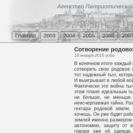
Агенство Патриотической
Главная
2003
2004
2005
2006
200
Сотворение родово
18 января 2015 года
В конечном итоге каждый н
сотворить свое родовое 
тот надежный тыл, котор
И выигрывает в любой войн
Фактически это война тыл
этом плане идеальным тыл
ни больше, ни меньше.
неисчерпаемая тайна. Раз
гектара родовой земли,
хочешь. Он уже будет раб
землей именно размером 
автономию, защиту от в
говоря уже об одежде,