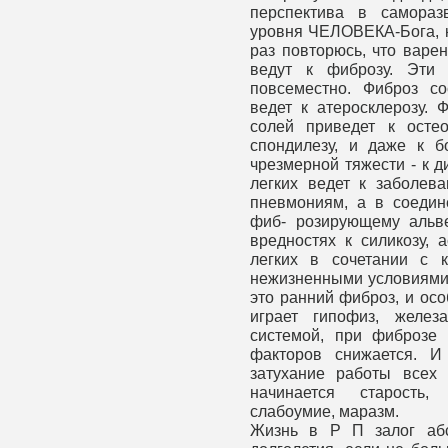
перспектива в самораз
уровня ЧЕЛОВЕКА-Бога, к
раз повторюсь, что варе
ведут к фиброзу. Эти 
повсеместно. Фиброз с
ведет к атеросклерозу. 
солей приведет к осте
спондилезу, и даже к б
чрезмерной тяжести - к 
легких ведет к заболева
пневмониям, а в соедин
фиб- розирующему альв
вредностях к силикозу, 
легких в сочетании с 
нежизненными условиями 
это ранний фиброз, и ос
играет гипофиз, желез
системой, при фиброзе 
факторов снижается. И
затухание работы всех
начинается старость,
слабоумие, маразм.
Жизнь в Р П залог абс