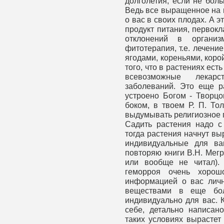
долголетия, если не боль
Ведь все выращенное на 
о вас в своих плодах. А 
продукт питания, первокл
отклонений в организ
фитотерапия, т.е. лечен
ягодами, кореньями, коро
того, что в растениях ес
всевозможные лекар
заболеваний. Это еще ра
устроено Богом - Творцо
боком, в твоем Р. П. То
выдумывать религиозное 
Садить растения надо 
тогда растения начнут вы
индивидуальные для ва
повторяю книги В.Н. Мегр
или вообще не читал).
геморроя очень хоро
информацией о вас личн
веществами в еще бол
индивидуально для вас. 
себе, детально написано
таких условиях вырастет