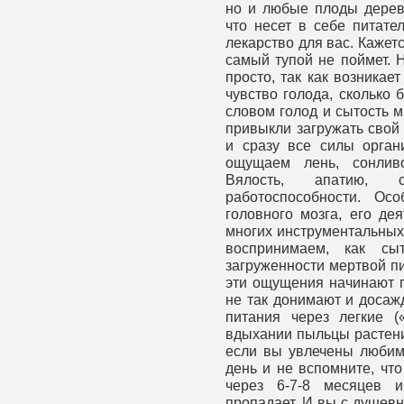
но и любые плоды деревь
что несет в себе питате
лекарство для вас. Кажетс
самый тупой не поймет. 
просто, так как возникае
чувство голода, сколько 
словом голод и сытость 
привыкли загружать свой
и сразу все силы орган
ощущаем лень, сонливо
Вялость, апатию, с
работоспособности. Ос
головного мозга, его дея
многих инструментальных
воспринимаем, как сы
загруженности мертвой п
эти ощущения начинают п
не так донимают и досаж
питания через легкие (
вдыхании пыльцы растени
если вы увлечены любим
день и не вспомните, чт
через 6-7-8 месяцев и
пропадает. И вы с душевн