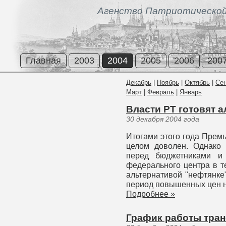
Агенство Патриотической
Главная
2003
2004
2005
2006
200
Декабрь
|
Ноябрь
|
Октябрь
|
Се
Март
|
Февраль
|
Январь
Власти РТ готовят 
30 декабря 2004 года
Итогами этого года Прем
целом доволен. Однако 
перед бюджетниками и 
федерального центра в т
альтернативой "нефтянке
период повышенных цен н
Подробнее »
График работы тран