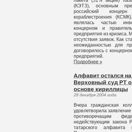
пакета (51% акций) Каза
(КЭТЗ), основным пр
российский концер
кораблестроения (КСМК
являлась частью инв
концерном и правител
предприятия из кризиса. М
отсутствия заявок. Как ст
неожиданностью для пр
договорилось с концерно
предприятий.
Подробнее »
Алфавит остался на
Верховный суд РТ о
основе кириллицы
28 декабря 2004 года
Вчера гражданская кол
удовлетворила заявление
противоречащим фед
недействующим закона Р
татарского алфавита 