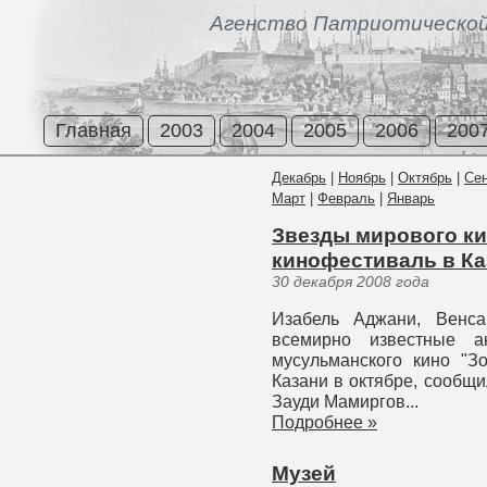
Агенство Патриотической
Главная
2003
2004
2005
2006
200
Декабрь
|
Ноябрь
|
Октябрь
|
Се
Март
|
Февраль
|
Январь
Звезды мирового ки
кинофестиваль в Ка
30 декабря 2008 года
Изабель Аджани, Венса
всемирно известные а
мусульманского кино "З
Казани в октябре, сообщ
Зауди Мамиргов...
Подробнее »
Музей