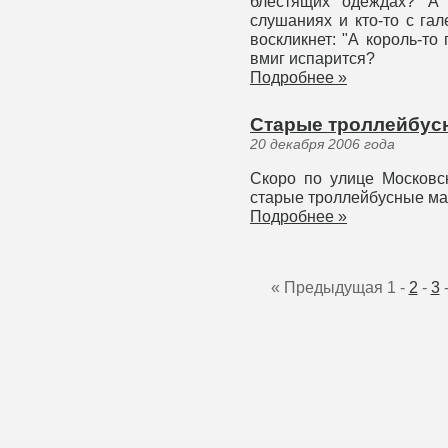
блестящих одеждах? А 
слушаниях и кто-то с га
воскликнет: "А король-то
вмиг испарится?
Подробнее »
Старые троллейбус
20 декабря 2006 года
Скоро по улице Московс
старые троллейбусные м
Подробнее »
« Предыдущая
1
-
2
-
3