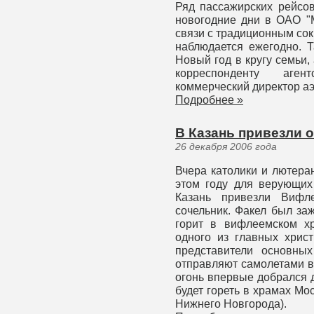
Ряд пассажирских рейсов
новогодние дни в ОАО "
связи с традиционным со
наблюдается ежегодно. Т
Новый год в кругу семьи, 
корреспонденту аген
коммерческий директор а
Подробнее »
В Казань привезли 
26 декабря 2006 года
Вчера католики и лютера
этом году для верующих
Казань привезли Вифл
сочельник. Факел был за
горит в вифлеемском х
одного из главных христ
представители основны
отправляют самолетами в
огонь впервые добрался 
будет гореть в храмах Мо
Нижнего Новгорода).