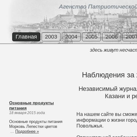
Агенство Патриотической
Главная
2003
2004
2005
2006
200
здесь живут несчас
Наблюдения за
Независимый журнал
Казани и р
Основные продукты
питания
18 января 2015 года
На нашем сайте вы сможе
информации о жизни город
Основные продукты питания
Повольжья.
Морковь Лепестки цветов
...
Подробнее »