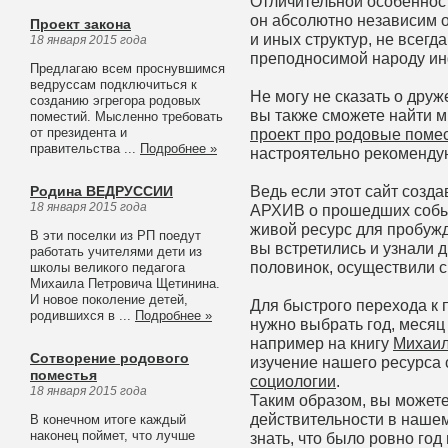
Отличительной особенност
он абсолютно независим 
Проект закона
и иных структур, не всег
18 января 2015 года
преподносимой народу и
Предлагаю всем проснувшимся
ведруссам подключиться к
Не могу не сказать о дру
созданию эгрегора родовых
вы также сможете найти м
поместий. Мысленно требовать
от президента и
проект про родовые помес
правительства ...
Подробнее »
настроятельно рекомендую
Ведь если этот сайт созд
Родина ВЕДРУССИИ
18 января 2015 года
АРХИВ о прошедших события
живой ресурс для пробужд
В эти поселки из РП поедут
вы встретились и узнали д
работать учителями дети из
половинок, осуществили с
школы великого педагога
Михаила Петровича Щетинина.
И новое поколение детей,
Для быстрого перехода к 
родившихся в ...
Подробнее »
нужно выбрать год, месяц
например на книгу
Михаил
Сотворение родового
изучение нашего ресурса
поместья
социологии
.
18 января 2015 года
Таким образом, вы можете
действительности в нашем
В конечном итоге каждый
наконец поймет, что лучше
знать, что было ровно год