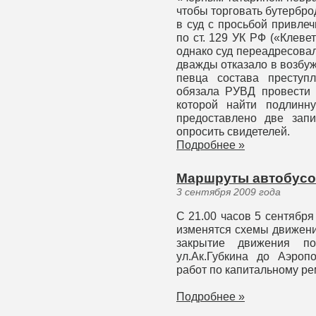
чтобы торговать бутербр
в суд с просьбой привлеч
по ст. 129 УК РФ («Клевет
однако суд переадресова
дважды отказало в возбуж
певца состава преступ
обязала РУВД провести 
которой найти подлинн
предоставлено две запи
опросить свидетелей.
Подробнее »
Маршруты автобусо
3 сентября 2009 года
С 21.00 часов 5 сентября
изменятся схемы движени
закрытие движения по
ул.Ак.Губкина до Аэроп
работ по капитальному ре
Подробнее »