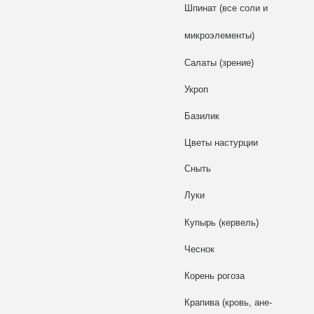
Шпинат (все соли и
микроэлементы)
Салаты (зрение)
Укроп
Базилик
Цветы настурции
Сныть
Луки
Купырь (кервель)
Чеснок
Корень рогоза
Крапива (кровь, ане-