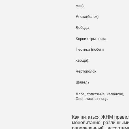
мии)
Ряска(белок)
Лебеда
Корни ятрышника
Пестики (побеги
хвоща)
Чертополох
Щавель
Алоэ, толстянка, каланхое,
Хвоя лиственницы
Как питаться ЖНМ правил
монопитание различными
определенный ассортим