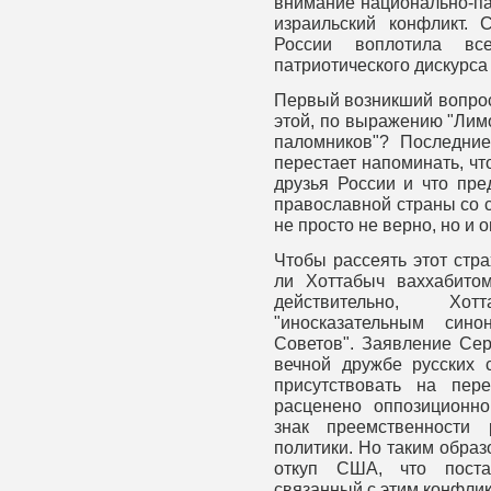
внимание национально-па
израильский конфликт.
России воплотила вс
патриотического дискурса
Первый возникший вопрос
этой, по выражению "Лимо
паломников"? Последни
перестает напоминать, ч
друзья России и что пре
православной страны со 
не просто не верно, но и 
Чтобы рассеять этот стр
ли Хоттабыч ваххабитом
действительно, Хот
"иносказательным син
Советов". Заявление Сер
вечной дружбе русских 
присутствовать на пер
расценено оппозиционно
знак преемственности 
политики. Но таким обра
откуп США, что поста
связанный с этим конфлик