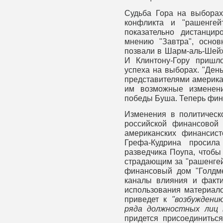
Судьба Гора на выборах
конфликта и "pашенге
показательно дистанцир
мнению "Завтра", основ
позвали в Шарм-аль-Шейх
И Клинтону-Гору пришл
успеха на выборах. "День
представителями америка
им возможные изменени
победы Буша. Теперь фина
Изменения в политичес
российской финансовой
американских финансист
Грефа-Кудрина просила
разведчика Поупа, чтобы 
страдающим за "рашенгей
финансовый дом "Голдме
каналы влияния и факти
использования материало
приведет к
"возбуждени
ряда должностных лиц 
придется присоединитьс