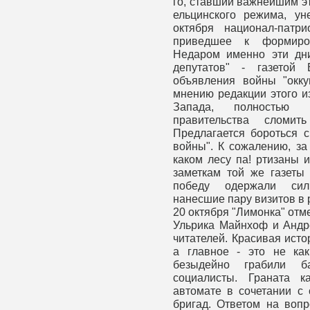
го, ставший важнейшим э
ельцинского режима, у
октября национал-патр
приведшее к формирова
Недаром именно эти дн
депутатов" - газетой
объявления войны "окк
мнению редакции этого и
Запада, полностью 
правительства сломит
Предлагается бороться 
войны". К сожалению, за
каком лесу па! ртизаны 
заметкам той же газеты 
победу одержали силы
нанесшие пару визитов в 
20 октября "Лимонка" отм
Ульрика Майнхоф и Андр
читателей. Красивая исто
а главное - это не ка
безыдейно грабили б
социалисты. Граната к
автомате в сочетании с
бригад. Ответом на вопр