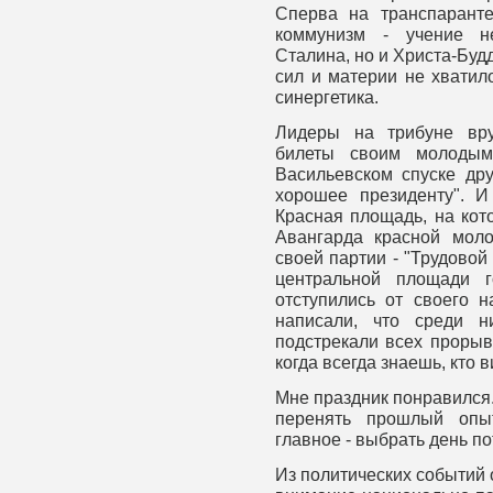
Сперва на транспарант
коммунизм - учение не
Сталина, но и Христа-Будд
сил и материи не хватил
синергетика.
Лидеры на трибуне вру
билеты своим молодым
Васильевском спуске др
хорошее президенту". 
Красная площадь, на кот
Авангарда красной мол
своей партии - "Трудовой
центральной площади 
отступились от своего 
написали, что среди н
подстрекали всех прорыв
когда всегда знаешь, кто в
Мне праздник понравился. 
перенять прошлый опыт
главное - выбрать день по
Из политических событий