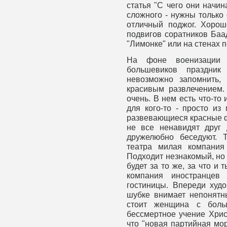
статья "С чего они начин
сложного - нужны только 
отличный поджог. Хорош
подвигов соратников Баад
"Лимонке" или на стенах п
На фоне военизации 
большевиков праздник
невозможно запомнить,
красивым развлечением.
очень. В нем есть что-то 
для кого-то - просто из
развевающиеся красные ф
не все ненавидят друг 
дружелюбно беседуют. 
театра милая компания
Подходит незнакомый, но и
будет за то же, за что и 
компания иностранцев
гостиницы. Впереди худ
шубке внимает непонятн
стоит женщина с боль
бессмертное учение Хрис
что "новая партийная мор