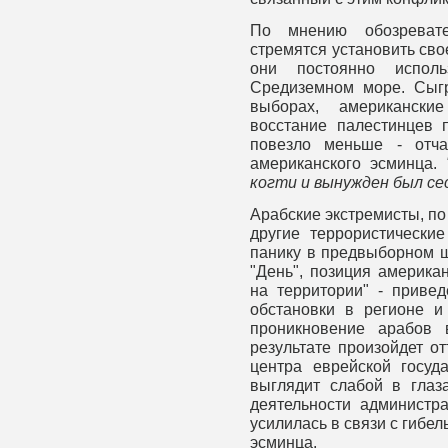
По мнению обозреват
стремятся установить сво
они постоянно испол
Средиземном море. Сыг
выборах, американски
восстание палестинцев 
повезло меньше - отча
американского эсминца.
когти и вынужден был се
Арабские экстремисты, по
другие террористически
панику в предвыборном ш
"День", позиция америка
на территории" - приве
обстановки в регионе и
проникновение арабов
результате произойдет о
центра еврейской госуд
выглядит слабой в глаз
деятельности администр
усилилась в связи с гибе
эсминца.